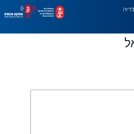
לריה
ל